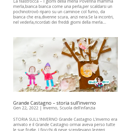
La filastrocca – I giorni della merla Poverina mamma
merla,bianca bianca come una perla,per scaldarsi un
pochinotrovò riparo su un caminoe col fumo, da
bianca che era,divenne scura, anzi nera.Se la incontri,
nel vederla,ricordati dei freddi giorni della merla....
Grande Castagno – storia sull’inverno
Gen 22, 2022
|
Inverno
,
Scuola dell'infanzia
STORIA SULL’INVERNO Grande Castagno L’inverno era
arrivato e il Grande Castagno ormai aveva perso tutte
le sue foglie. I fiocchi di neve scendevano leggeri