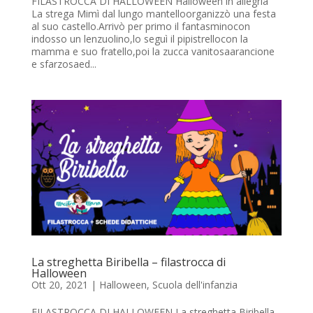
FILASTROCCA DI HALLOWEEN Halloween in allegria
La strega Mimì dal lungo mantelloorganizzò una festa
al suo castello.Arrivò per primo il fantasminocon
indosso un lenzuolino,lo seguì il pipistrellocon la
mamma e suo fratello,poi la zucca vanitosaarancione
e sfarzosaed...
La streghetta Biribella – filastrocca di
Halloween
Ott 20, 2021
|
Halloween
,
Scuola dell'infanzia
FILASTROCCA DI HALLOWEEN La streghetta Biribella