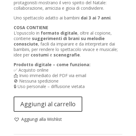
protagonisti mostrano il vero spirito del Natale:
collaborazione, amicizia e gioia di condividere.
Uno spettacolo adatto ai bambini
dai 3 ai 7 anni
.
COSA CONTIENE
L’opuscolo in
formato digitale
, oltre al copione,
contiene
suggerimenti
di brani su melodie
conosciute
, facili da imparare e da interpretare dai
bambini, per rendere lo spettacolo vivace e musicale;
idee per
costumi
e
scenografie
.
Prodotto digitale – come funziona:
✅ Acquisto online
📩 Invio immediato del PDF via email
🚫 Nessuna spedizione
🔒 Uso personale – diffusione vietata
La
Aggiungi al carrello
rennina
chiacchierina
quantità
Aggiungi alla Wishlist