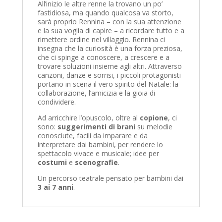
All’inizio le altre renne la trovano un po’
fastidiosa, ma quando qualcosa va storto,
sarà proprio Rennina – con la sua attenzione
e la sua voglia di capire – a ricordare tutto e a
rimettere ordine nel villaggio. Rennina ci
insegna che la curiosità è una forza preziosa,
che ci spinge a conoscere, a crescere e a
trovare soluzioni insieme agli altri. Attraverso
canzoni, danze e sorrisi, i piccoli protagonisti
portano in scena il vero spirito del Natale: la
collaborazione, l’amicizia e la gioia di
condividere.
Ad arricchire l’opuscolo, oltre al
copione
, ci
sono:
suggerimenti di brani
su melodie
conosciute, facili da imparare e da
interpretare dai bambini, per rendere lo
spettacolo vivace e musicale; idee per
costumi
e
scenografie
.
Un percorso teatrale
pensato per bambini dai
3 ai 7 anni
.