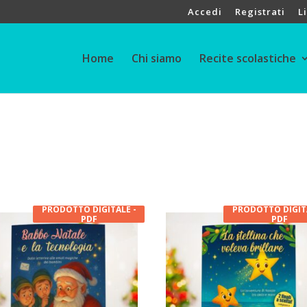
Accedi
Registrati
L
Home
Chi siamo
Recite scolastiche
PRODOTTO DIGITALE -
PRODOTTO DIGITA
PDF
PDF