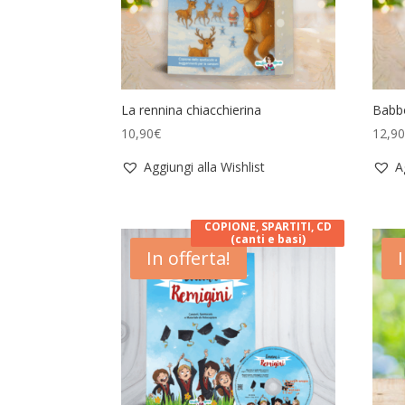
La rennina chiacchierina
Babbo
10,90
€
12,9
Aggiungi alla Wishlist
A
COPIONE, SPARTITI, CD
(canti e basi)
In offerta!