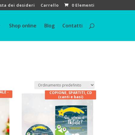
ista dei desideri
Carrello
0 Elementi
Shop online
Blog
Contatti
LE -
COPIONE, SPARTITI, CD
(canti e basi)